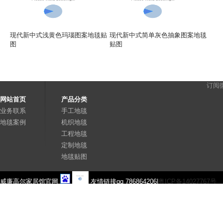
现代新中式浅黄色玛瑙图案地毯贴
现代新中式简单灰色抽象图案地毯
图
贴图
订阅
网站首页
产品分类
业务联系
手工地毯
地毯案例
机织地毯
工程地毯
定制地毯
地毯贴图
威廉高尔家居馆官网
友情链接qq 786864206|
粤ICP备14027767号