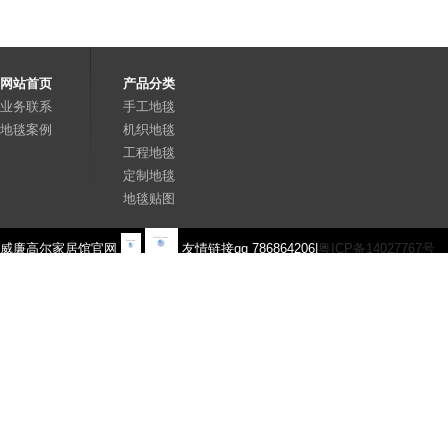
网站首页
产品分类
业务联系
手工地毯
地毯案例
机织地毯
工程地毯
定制地毯
地毯贴图
威廉高尔家居馆官网
友情链接qq 786864206|
粤ICP备14027767号