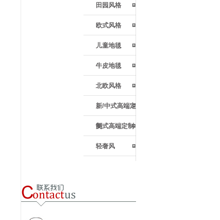
田园风格
欧式风格
儿童地毯
牛皮地毯
北欧风格
新/中式高端定
制
美式高端定制
轻奢风