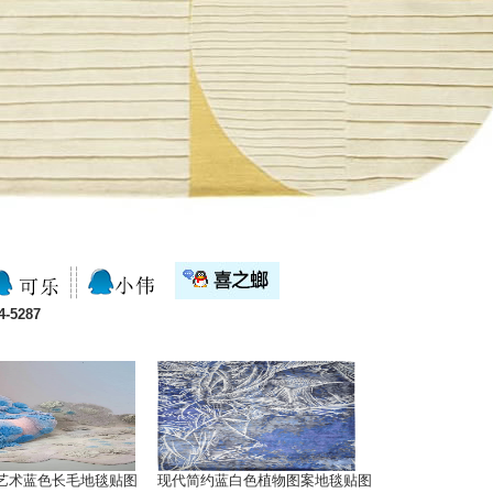
-5287
艺术蓝色长毛地毯贴图
现代简约蓝白色植物图案地毯贴图