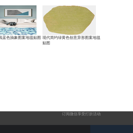
浅蓝色抽象图案地毯贴图
现代简约绿黄色创意异形图案地毯
贴图
订阅微信享受打折活动