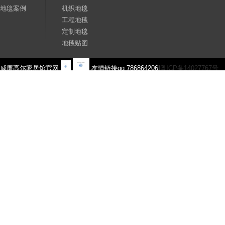
地毯案例
机织地毯
工程地毯
定制地毯
地毯贴图
威廉高尔家居馆官网
友情链接qq 786864206|
粤ICP备14027767号