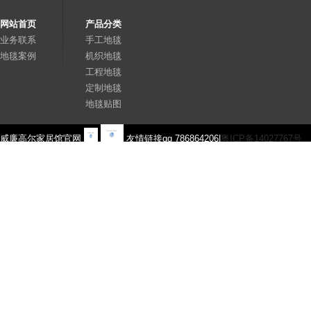
网站首页
产品分类
业务联系
手工地毯
地毯案例
机织地毯
工程地毯
定制地毯
地毯贴图
威廉高尔家居馆官网
友情链接qq 786864206|
粤ICP备14027767号