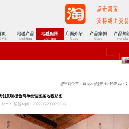
首页
地毯产品
地毯贴图
店面介绍
产品案例
产品知
OME
Lighting
Lighting
Case
Case
wenda
您当前位置：
首页
>
地毯贴图
>
轻奢风
正文
代创意咖橙色简单纹理图案地毯贴图
dmin 更新时间：2022-05-23 06:56:49