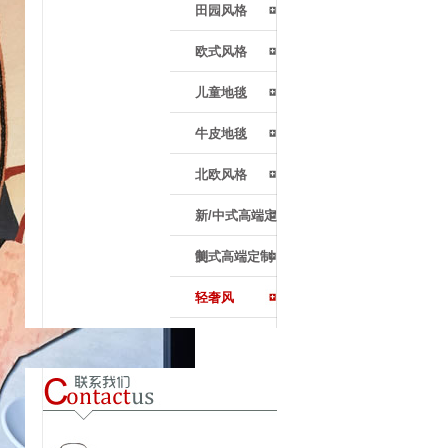
田园风格
欧式风格
儿童地毯
牛皮地毯
北欧风格
新/中式高端定
制
美式高端定制
轻奢风