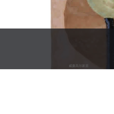
威廉高尔家居
定制这款地毯和报价→：
联 系 电 话：181-2684-5287 手 机：181-2684