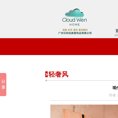
H
轻奢风
现
作者：a