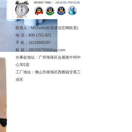
联系人：Michelle(联系请说官网联系)
电 话：400-1751-821
手 机：18126845287
邮 箱：2853397558@qq.com
办事处地址：广州海珠区会展路中州中
心301室
工厂地址：佛山市南海区西樵镇甘蕉工
业区