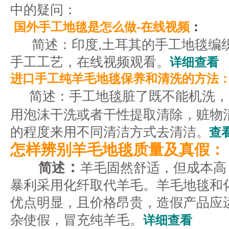
中的疑问：
国外手工地毯是怎么做-在线视频
：
简述：
印度,土耳其的手工地毯编
手工工艺，在线视频观看。
详细查看
进口手工纯羊毛地毯保养和清洗的方法
简述：
手工地毯脏了既不能机洗，
用
泡沫干洗或者干性提取清除，赃物
的程度来用不同清洁方式
去清洁
。
查
怎样辨别羊毛地毯质量及真假：
：
简述
羊毛固然舒适，但成本高
暴利采用化纤取代羊毛。羊毛地毯和
优点明显，且价格昂贵，造假产品应
杂使假，冒充纯羊毛。
详细查看