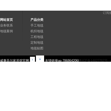
订阅
网站首页
产品分类
业务联系
手工地毯
地毯案例
机织地毯
工程地毯
定制地毯
地毯贴图
威廉高尔家居馆官网
友情链接qq 786864206|
粤ICP备14027767号