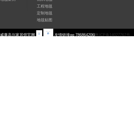
工程地毯
定制地毯
地毯贴图
威廉高尔家居馆官网
友情链接qq 786864206|
粤ICP备14027767号